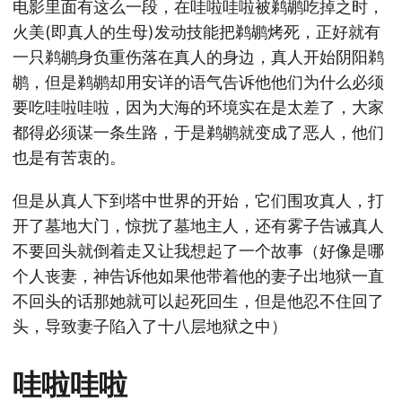
电影里面有这么一段，在哇啦哇啦被鹈鹕吃掉之时，
火美(即真人的生母)发动技能把鹈鹕烤死，正好就有
一只鹈鹕身负重伤落在真人的身边，真人开始阴阳鹈
鹕，但是鹈鹕却用安详的语气告诉他他们为什么必须
要吃哇啦哇啦，因为大海的环境实在是太差了，大家
都得必须谋一条生路，于是鹈鹕就变成了恶人，他们
也是有苦衷的。
但是从真人下到塔中世界的开始，它们围攻真人，打
开了墓地大门，惊扰了墓地主人，还有雾子告诫真人
不要回头就倒着走又让我想起了一个故事（好像是哪
个人丧妻，神告诉他如果他带着他的妻子出地狱一直
不回头的话那她就可以起死回生，但是他忍不住回了
头，导致妻子陷入了十八层地狱之中）
哇啦哇啦