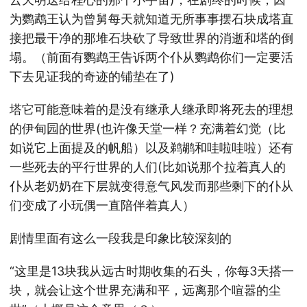
为鹦鹉王认为曾舅每天就知道无所事事摆石块成塔直
接把最干净的那堆石块砍了导致世界的消逝和塔的倒
塌。（前面有鹦鹉王告诉两个仆从鹦鹉你们一定要活
下去见证我的奇迹的铺垫在了)
塔它可能意味着的是没有继承人继承即将死去的理想
的伊甸园的世界(也许像天堂一样？充满着幻觉（比
如说它上面提及的帆船）以及鹈鹕和哇啦哇啦）还有
一些死去的平行世界的人们(比如说那个拉着真人的
仆从老奶奶在下层就变得意气风发而那些剩下的仆从
们变成了小玩偶一直陪伴着真人）
剧情里面有这么一段我是印象比较深刻的
“这里是13块我从远古时期收集的石头，你每3天搭一
块，就会让这个世界充满和平，远离那个喧嚣的尘