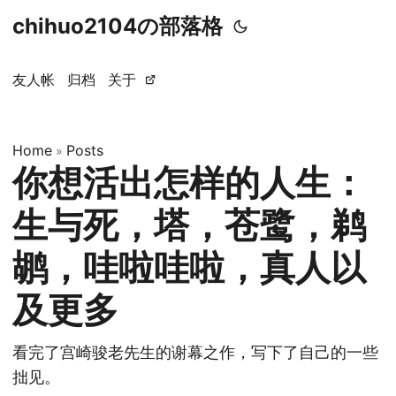
chihuo2104の部落格
友人帐
归档
关于
Home
Posts
»
你想活出怎样的人生：
生与死，塔，苍鹭，鹈
鹕，哇啦哇啦，真人以
及更多
看完了宫崎骏老先生的谢幕之作，写下了自己的一些
拙见。