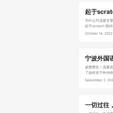
起于scr
为什么写这篇文章
起于scratch
一本《Scratc
October 14, 2022
宁波外国
多图警告！流量党勿入
了如何在宁外(N
堂之类的当然和初中
September 2, 20
一切过往，皆