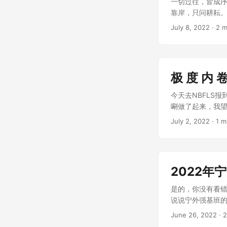
一切过往，皆成序
靠岸，只问耕耘
的光芒。 ...
July 8, 2022
·
2 m
极 度 内 卷 
今天去NBFLS报
唰做了起来，我望
July 2, 2022
·
1 m
2022
是的，你没有看错
说说宁外强基班的事
June 26, 2022
·
2