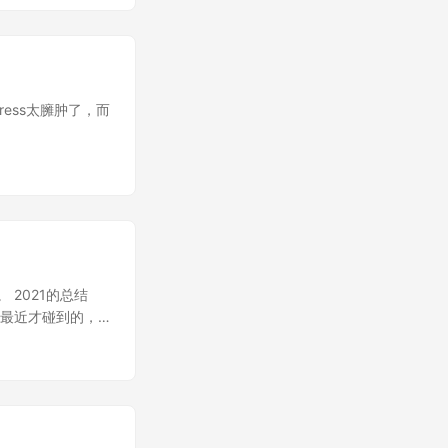
ress太臃肿了，而
 2021的总结
ss最近才碰到的，
真香！ flex等
tbeat:这尼玛就是
hievement方
世事 2022年
它不香吗？ 学习