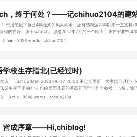
atch，终于何处？——记chihuo2104的
？ 想用笔记下自己4年走来的风风雨雨，还有感谢这四年以来一直支持
 我对编程的爱好，源于scratch。那是2017年7月的一个晚上，我在宁波书
h少儿趣味编程》,就是这本书，引领我走进编程的殿堂。 ...
·
5 min
·
2028 words
·
chihuo2104
语学校生存指北(已经过时)
！ Last update: 2023-06-17 20:00 不定期更新，大家拭目以待
BFLS)生存下来的方法 也给后面几届的普高部同学们作个参考。当然，除
部基本差不多（ ...
22
·
18 min
·
8548 words
·
chihuo2104
成序章——Hi,chiblog!