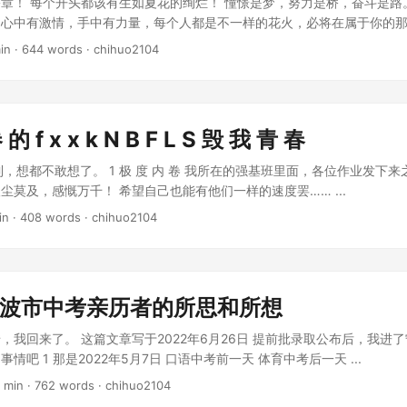
章！ 每个开头都该有生如夏花的绚烂！ 憧憬是梦，努力是桥，奋斗是路
。心中有激情，手中有力量，每个人都是不一样的花火，必将在属于你的
in
·
644 words
·
chihuo2104
的 f x x k N B F L S 毁 我 青 春
到，想都不敢想了。 1 极 度 内 卷 我所在的强基班里面，各位作业发下
尘莫及，感慨万千！ 希望自己也能有他们一样的速度罢…… ...
in
·
408 words
·
chihuo2104
年宁波市中考亲历者的所思和所想
，我回来了。 这篇文章写于2022年6月26日 提前批录取公布后，我进了
情吧 1 那是2022年5月7日 口语中考前一天 体育中考后一天 ...
 min
·
762 words
·
chihuo2104