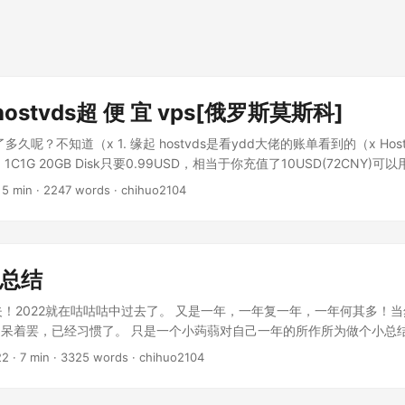
hostvds超 便 宜 vps[俄罗斯莫斯科]
多久呢？不知道（x 1. 缘起 hostvds是看ydd大佬的账单看到的（x Ho
C1G 20GB Disk只要0.99USD，相当于你充值了10USD(72CNY)
块！而且还是按量计费！！！ ...
·
5 min
·
2247 words
·
chihuo2104
度总结
如斯夫！2022就在咕咕咕中过去了。 又是一年，一年复一年，一年何其多！
呆着罢，已经习惯了。 只是一个小蒟蒻对自己一年的所作所为做个小总
.
22
·
7 min
·
3325 words
·
chihuo2104