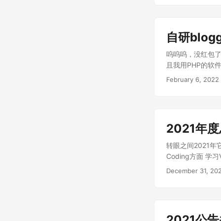
自研blog
呜呜呜，没红包了，
且我用PHP的软件只
February 6, 2022
2021年
转眼之间2021
Coding方面 学
但是因为跟CSS差
December 31, 20
display: 我太
个小工具而已 ak
面 小论文拿了市级二
TODO Codin
2021公