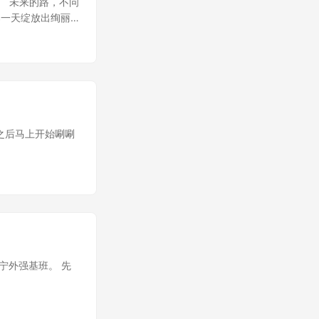
。 未来的路，不问
那一天绽放出绚丽
来之后马上开始唰唰
宁外强基班。 先