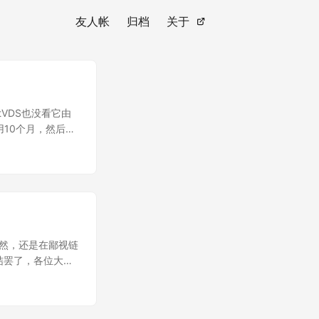
友人帐
归档
关于
stVDS也没看它由
可以用10个月，然后平
当然，还是在鄙视链
结罢了，各位大佬