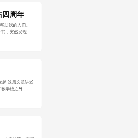
建站四周年
和帮助我的人们。
城看书，突然发现了
~ 缘起 这篇文章讲述
了教学楼之外，食