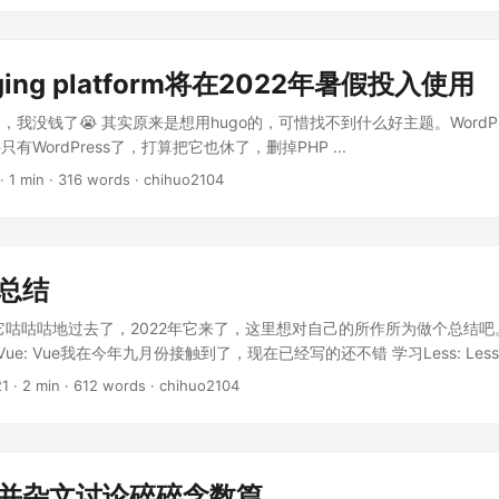
ging platform将在2022年暑假投入使用
我没钱了😭 其实原来是想用hugo的，可惜找不到什么好主题。WordP
有WordPress了，打算把它也休了，删掉PHP ...
·
1 min
·
316 words
·
chihuo2104
度总结
年它咕咕咕地过去了，2022年它来了，这里想对自己的所作所为做个总结吧。
习Vue: Vue我在今年九月份接触到了，现在已经写的还不错 学习Less: Le
不多所以更丝滑更好写。 深入学习Node: Node的ES6在学着写，箭头函数
21
·
2 min
·
612 words
·
chihuo2104
落后了wwwww Project方面 chiweb：自己的小网站，用Vue写的 OndHear
star: 定制的今年二月写的落后玩意，会重写 其他没有什么拿的出手了www Ac
等 GH的commit破300啦 没有了吧www People方面 随风而遁2. 不谙
g方面 学习k8s云原生： 好久就想学了qwq 学习css-animate： CSS动画
告并杂文讨论碎碎念数篇