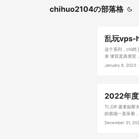
chihuo2104の部落格
乱玩vps-
这个系列，chi鸽了
来 便宜是真便宜，1
均下来每个月只要7
January 8, 2023
2022年
TL;DR 逝者
的底端一直呆着，
可以随意看过。 ..
December 31, 20